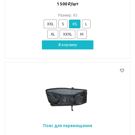
1 500
₽
/шт
Размер: XS
XXL
S
XS
L
XL
XXXL
M
В корзину
Пояс для перемещения