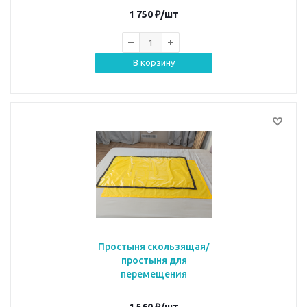
1 750
₽
/шт
В корзину
Простыня скользящая/
простыня для
перемещения
1 560
₽
/шт