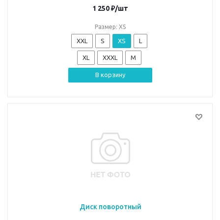
1 250
₽
/шт
Размер: XS
XXL
S
XS
L
XL
XXXL
M
В корзину
Диск поворотный