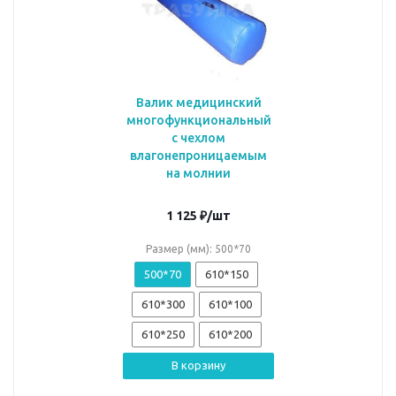
Валик медицинский
многофункциональный
с чехлом
влагонепроницаемым
на молнии
1 125
₽
/шт
Размер (мм): 500*70
500*70
610*150
610*300
610*100
610*250
610*200
В корзину