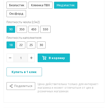
Биэластик
Клеенка ПВХ
Медэластик
Оксфорд
Плотность чехла (г/м2)
90
350
450
550
Плотность наполнителя
18
22
25
30
В корзину
Купить в 1 клик
Цена действительна только для интернет-
Поделиться
магазина и может отличаться от цен в
розничных магазинах