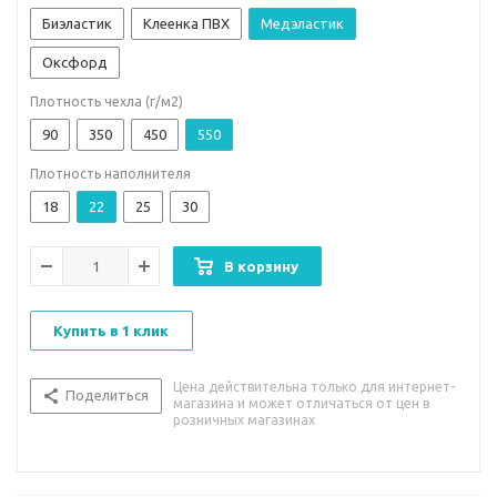
Биэластик
Клеенка ПВХ
Медэластик
Оксфорд
Плотность чехла (г/м2)
90
350
450
550
Плотность наполнителя
18
22
25
30
В корзину
Купить в 1 клик
Цена действительна только для интернет-
Поделиться
магазина и может отличаться от цен в
розничных магазинах