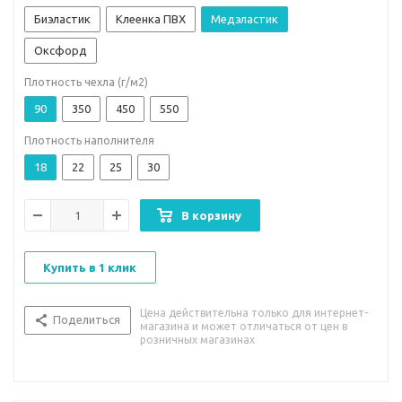
Биэластик
Клеенка ПВХ
Медэластик
Оксфорд
Плотность чехла (г/м2)
90
350
450
550
Плотность наполнителя
18
22
25
30
В корзину
Купить в 1 клик
Цена действительна только для интернет-
Поделиться
магазина и может отличаться от цен в
розничных магазинах