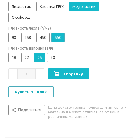
Биэластик
Клеенка ПВХ
Медэластик
Оксфорд
Плотность чехла (г/м2)
90
350
450
550
Плотность наполнителя
18
22
25
30
В корзину
Купить в 1 клик
Цена действительна только для интернет-
Поделиться
магазина и может отличаться от цен в
розничных магазинах